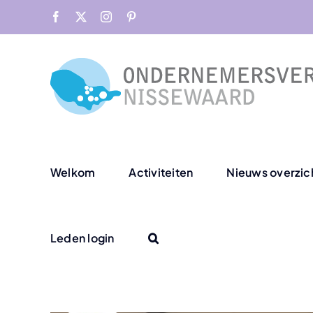
Skip
Facebook
X
Instagram
Pinterest
to
content
Welkom
Activiteiten
Nieuws overzic
Leden login