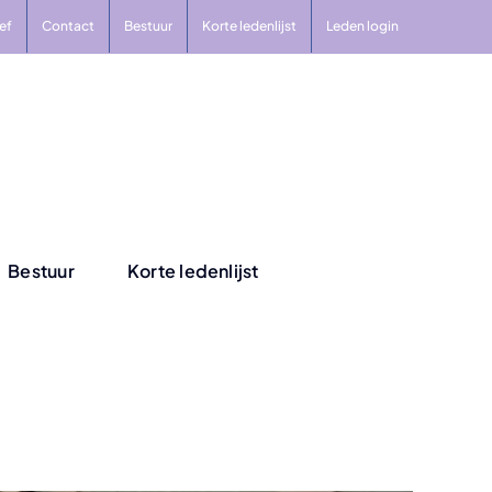
ef
Contact
Bestuur
Korte ledenlijst
Leden login
Bestuur
Korte ledenlijst