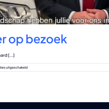
r op bezoek
rd [...]
voor
ties uitgeschakeld
De
burgemeester
op
bezoek